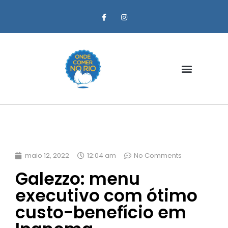
Zona Oeste
maio 12, 2022
12:04 am
No Comments
Galezzo: menu
executivo com ótimo
custo-benefício em