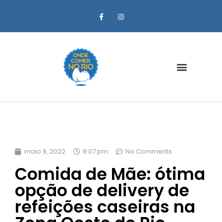
Zona Oeste
maio 9, 2022
8:07 pm
No Comments
Comida de Mãe: ótima
opção de delivery de
refeições caseiras na