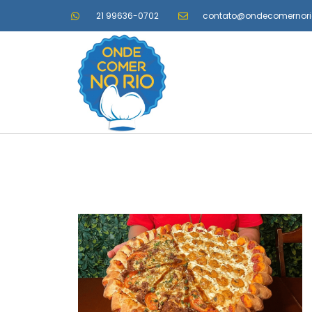
21 99636-0702
contato@ondecomernor