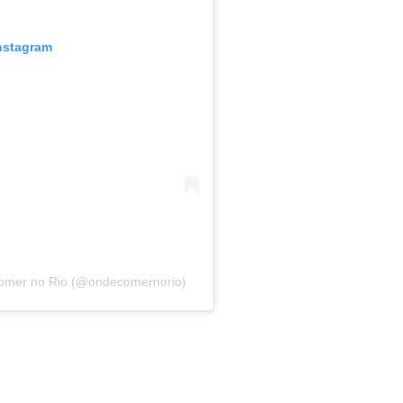
Instagram
comer no Rio (@ondecomernorio)