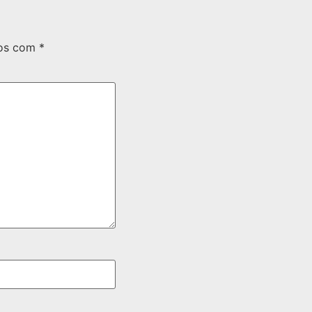
dos com
*