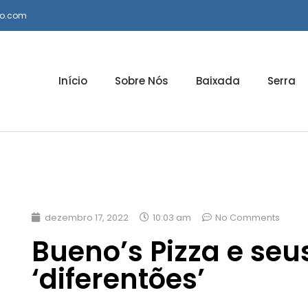
io.com
Início
Sobre Nós
Baixada
Serra
dezembro 17, 2022
10:03 am
No Comments
Bueno’s Pizza e seu
‘diferentões’