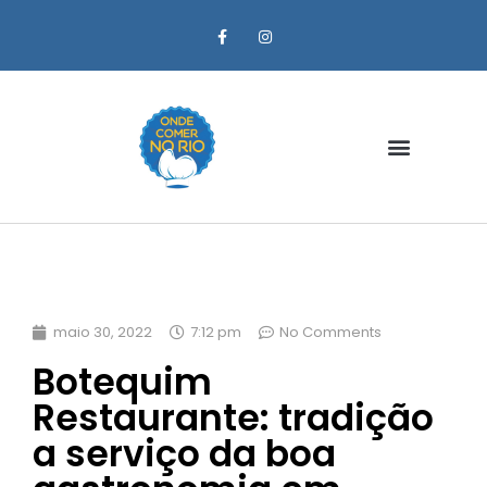
Zona Oeste
maio 30, 2022
7:12 pm
No Comments
Botequim
Restaurante: tradição
a serviço da boa