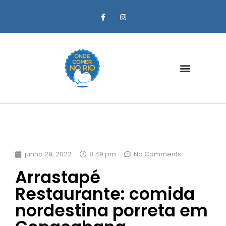
Zona Oeste
junho 29, 2022
8:49 pm
No Comments
Arrastapé
Restaurante: comida
nordestina porreta em