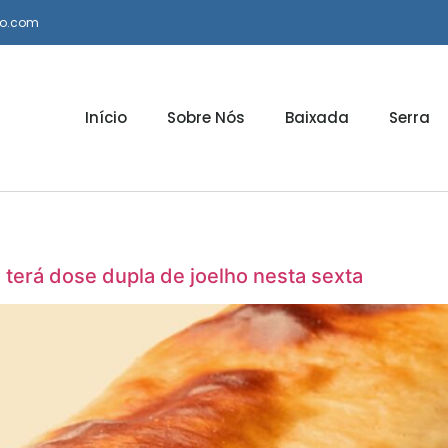
io.com
Início
Sobre Nós
Baixada
Serra
terá dose dupla de joelho nesta sexta