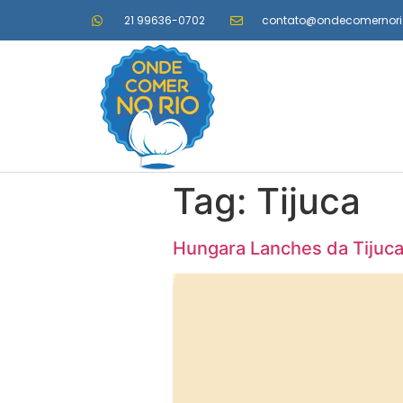
21 99636-0702
contato@ondecomernor
Tag:
Tijuca
Hungara Lanches da Tijuca 