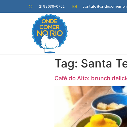
21 99636-0702
contato@ondecomernor
Tag:
Santa T
Café do Alto: brunch deli