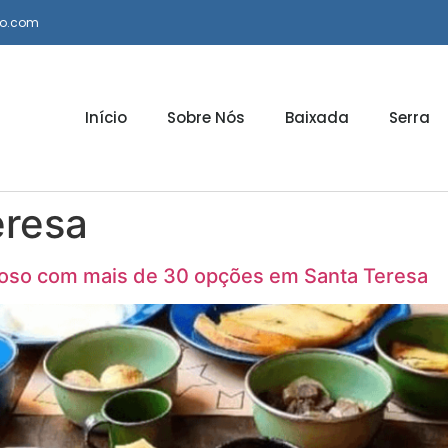
io.com
Início
Sobre Nós
Baixada
Serra
eresa
cioso com mais de 30 opções em Santa Teresa